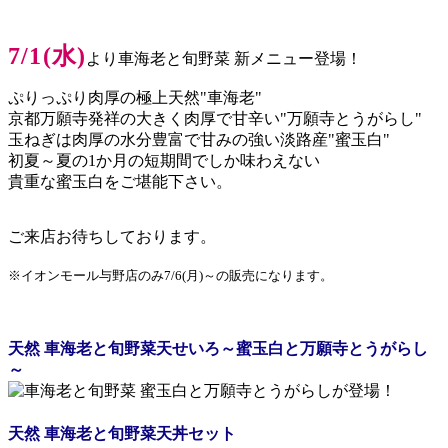
7/1(水)
より車海老と旬野菜 新メニュー登場！
ぷりっぷり肉厚の極上天然"車海老"
京都万願寺発祥の大きく肉厚で甘辛い"万願寺とうがらし"
玉ねぎは肉厚の水分豊富で甘みの強い淡路産"蜜玉白"
初夏～夏の1か月の短期間でしか味わえない
貴重な蜜玉白をご堪能下さい。
ご来店お待ちしております。
※イオンモール与野店のみ7/6(月)～の販売になります。
天然 車海老と旬野菜天せいろ
～蜜玉白と万願寺とうがらし
～
天然 車海老と旬野菜天丼セット