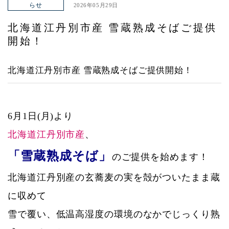
らせ
2026年05月29日
ヤエチカ店
北海道江丹別市産 雪蔵熟成そばご提供
与野店
開始！
店舗一覧
北海道江丹別市産 雪蔵熟成そばご提供開始！
店舗一覧
青山本店
6月1日(月)より
レイクタウン店
北海道江丹別市産
、
ヤエチカ店
「雪蔵熟成そば」
のご提供を始めます！
与野店
北海道江丹別産の玄蕎麦の実を殻がついたまま蔵
お知らせ
に収めて
雪で覆い、低温高湿度の環境のなかでじっくり熟
アクセス