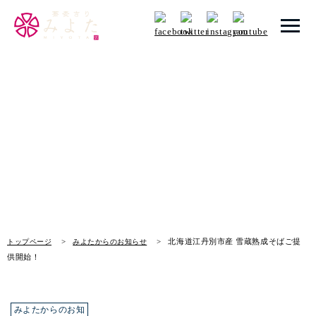
トップページ
みよたからのお知らせ
みよたとは
News
みよたのこだわり
畑だより
メニュー
北海道江丹別市産 雪蔵熟成そばご提
トップページ
みよたからのお知らせ
メニュー 一覧
供開始！
青山本店
レイクタウン店
みよたからのお知