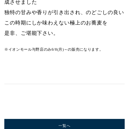
成させました
青山本店
独特の甘みや香りが引き出され、のどごしの良い
レイクタウン店
この時期にしか味わえない極上のお蕎麦を
是非、ご堪能下さい。
ヤエチカ店
与野店
※イオンモール与野店のみ6/8(月)～の販売になります。
一覧へ