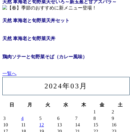
天然 車海老と旬野菜天せいろ
～
新玉葱と甘アスパラ
～
天然 車海老と旬野菜天丼セット
天然 車海老と旬野菜天丼
鶏肉ソテーと旬野菜そば（カレー風味）
一覧へ
2024年03月
日
月
火
水
木
金
土
1
2
3
4
5
6
7
8
9
10
11
12
13
14
15
16
17
18
19
20
21
22
23