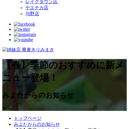
レイクタウン店
ヤエチカ店
与野店
【春】季節のおすすめに新メ
ニュー登場！
みよたからのお知らせ
News
トップページ
みよたからのお知らせ