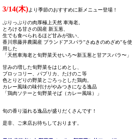
3/14(木)
より季節のおすすめに新メニュー登場！
ぷりっぷりの肉厚極上天然 車海老。
とろける甘さの国産 新玉葱、
生でも食べられるほど甘みが強い、
香川県藤井農園産 ブランドアスパラ”さぬきのめざめ”を使
用した
「天然車海老と旬野菜天せいろ〜新玉葱と
甘アスパラ
〜」
甘みの増した旬野菜をはじめとし、
ブロッコリー、パプリカ、たけのこ等
色とりどりの野菜とごろっとした鶏肉。
カレー風味の味付けがやみつきになる逸品
「鶏肉ソテーと旬野菜そば（カレー風味）」
旬の香り溢れる逸品が盛りだくさんです！
是非、ご来店お待ちしております。