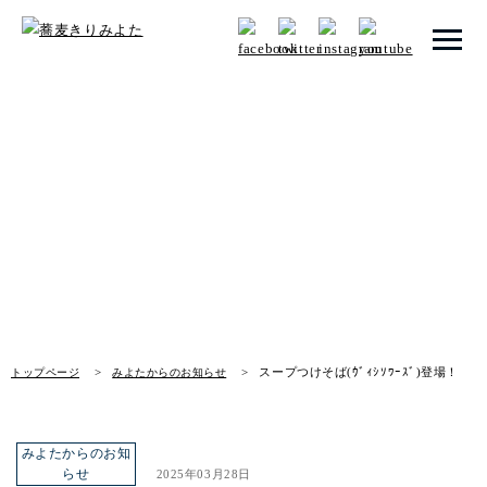
トップページ
みよたからのお知らせ
みよたとは
News
みよたのこだわり
畑だより
メニュー
スープつけそば(ｳﾞｨｼｿﾜｰｽﾞ)登場！
トップページ
みよたからのお知らせ
店舗一覧
お知らせ
みよたからのお知
らせ
2025年03月28日