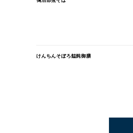
鴨治部煮そば
けんちんそぼろ饂飩御膳