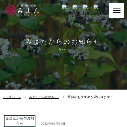
トップページ
みよたからのお知らせ
みよたとは
News
みよたのこだわり
畑だより
メニュー
季節のおすすめが変わります！
トップページ
みよたからのお知らせ
メニュー 一覧
青山本店
みよたからのお知
レイクタウン店
らせ
2022年08月01日