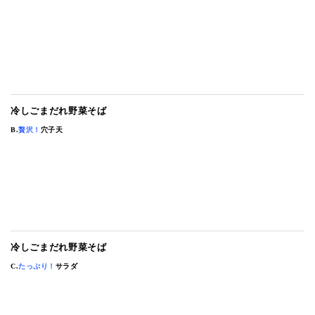
青山本店
レイクタウン店
ヤエチカ店
与野店
冷しごまだれ野菜そば
B.
贅沢
！
穴子天
冷しごまだれ野菜そば
C.
たっぷり
！
サラダ