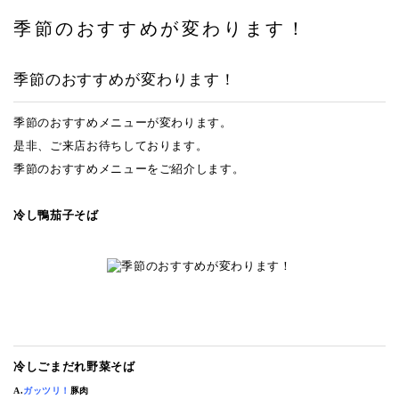
季節のおすすめが変わります！
ヤエチカ店
与野店
季節のおすすめが変わります！
店舗一覧
季節のおすすめメニューが変わります。
是非、ご来店お待ちしております。
店舗一覧
季節のおすすめメニューをご紹介します。
青山本店
冷し鴨茄子そば
レイクタウン店
ヤエチカ店
与野店
お知らせ
冷しごまだれ野菜そば
アクセス
A.
ガッツリ！
豚肉