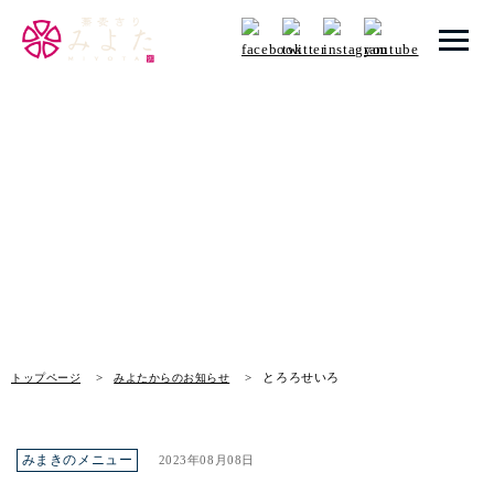
トップページ
みよたからのお知らせ
みよたとは
News
みよたのこだわり
畑だより
メニュー
とろろせいろ
トップページ
みよたからのお知らせ
メニュー 一覧
青山本店
みまきのメニュー
2023年08月08日
レイクタウン店