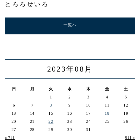
とろろせいろ
ヤエチカ店
与野店
一覧へ
店舗一覧
店舗一覧
青山本店
2023年08月
レイクタウン店
日
月
火
水
木
金
土
ヤエチカ店
1
2
3
4
5
与野店
6
7
8
9
10
11
12
13
14
15
16
17
18
19
お知らせ
20
21
22
23
24
25
26
27
28
29
30
31
アクセス
« 7月
9月 »