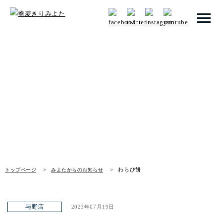
トップページ
みよたからのお知らせ
みよたとは
News
みよたのこだわり
畑だより
メニュー
わらび餅
トップページ
みよたからのお知らせ
店舗一覧
お知らせ
与野店
2023年07月19日