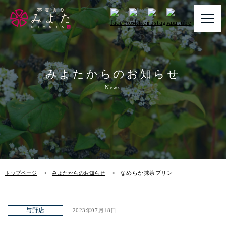
トップページ
みよたからのお知らせ
みよたとは
News
みよたのこだわり
畑だより
メニュー
なめらか抹茶プリン
トップページ
みよたからのお知らせ
店舗一覧
お知らせ
与野店
2023年07月18日