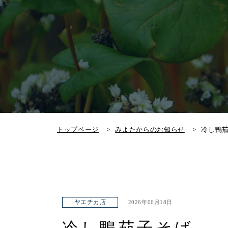
トップページ
みよたからのお知らせ
冷し鴨
ヤエチカ店
2026年06月18日
冷し鴨茄子そば