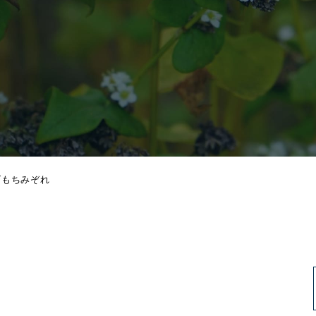
げもちみぞれ
れ