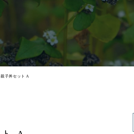
親子丼セット A
ト A