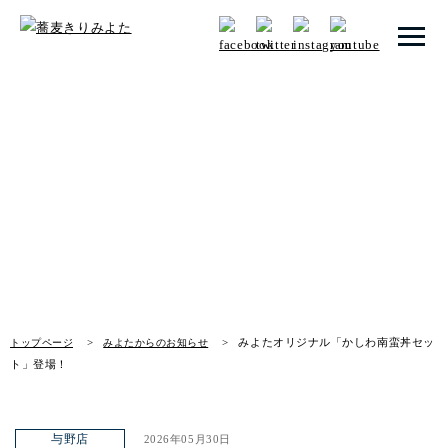
トップページ
みよたからのお知らせ
みよたとは
News
みよたのこだわり
畑だより
メニュー
みよたオリジナル「かしわ南蛮丼セッ
トップページ
みよたからのお知らせ
店舗一覧
ト」登場！
お知らせ
与野店
2026年05月30日