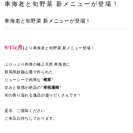
車海老と旬野菜 新メニューが登場！
アクセス
車海老と旬野菜 新メニューが登場！
9/15(月)
より車海老と旬野菜 新メニュー登場！
ぷりっぷり肉厚の極上天然 車海老に
群馬県妙義山麓で作られた
ジューシーで肉厚な
"椎茸"
甘みと食感が絶品の
"幸祝蓮根"
旬の香り溢れる逸品が盛りだくさんです！
是非、ご賞味ください
ご来店お待ちしております。