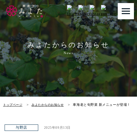
トップページ
みよたからのお知らせ
みよたとは
News
みよたのこだわり
畑だより
メニュー
車海老と旬野菜 新メニューが登場！
トップページ
みよたからのお知らせ
店舗一覧
お知らせ
与野店
2025年09月13日