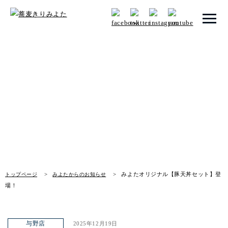
トップページ
みよたからのお知らせ
みよたとは
News
みよたのこだわり
畑だより
メニュー
みよたオリジナル【豚天丼セット】登
トップページ
みよたからのお知らせ
店舗一覧
場！
お知らせ
与野店
2025年12月19日