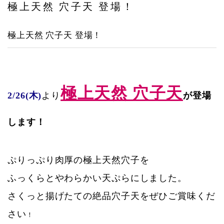
極上天然 穴子天 登場！
ヤエチカ店
極上天然 穴子天 登場！
与野店
店舗一覧
店舗一覧
極上天然 穴子天
2/26(木)
より
が登場
青山本店
します！
レイクタウン店
ヤエチカ店
ぷりっぷり肉厚の極上天然穴子を
与野店
ふっくらとやわらかい天ぷらにしました。
お知らせ
さくっと揚げたての絶品穴子天をぜひご賞味くだ
さい
！
アクセス