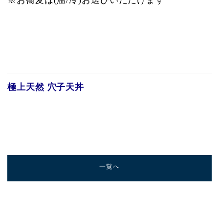
※お蕎麦は(温/冷)お選びいただけます
極上天然
穴子天丼
一覧へ