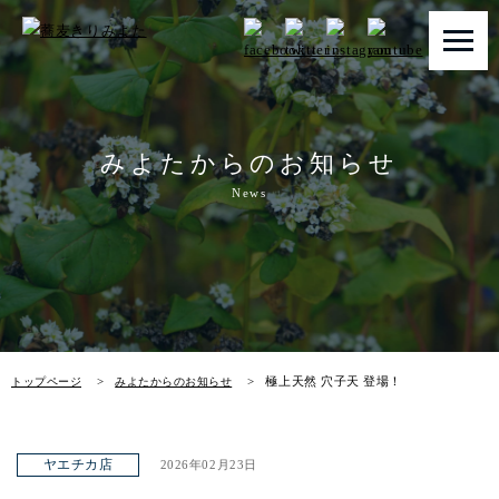
トップページ
みよたからのお知らせ
みよたとは
News
みよたのこだわり
畑だより
メニュー
極上天然 穴子天 登場！
トップページ
みよたからのお知らせ
メニュー 一覧
青山本店
ヤエチカ店
2026年02月23日
レイクタウン店