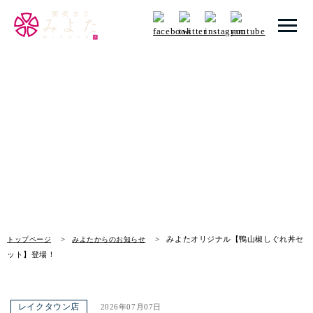
トップページ
みよたからのお知らせ
みよたとは
News
みよたのこだわり
畑だより
メニュー
みよたオリジナル【鴨山椒しぐれ丼セ
トップページ
みよたからのお知らせ
店舗一覧
ット】登場！
お知らせ
レイクタウン店
2026年07月07日