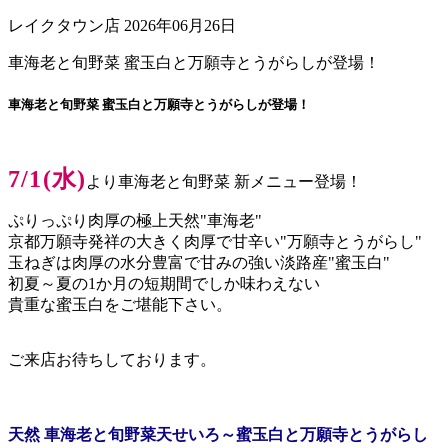
レイクタウン店
2026年06月26日
車海老と旬野菜 蜜玉白と万願寺とうがらしが登場！
車海老と旬野菜 蜜玉白と万願寺とうがらしが登場！
7/1(水)
より車海老と旬野菜 新メニュー登場！
ぷりっぷり肉厚の極上天然"車海老"
京都万願寺発祥の大きく肉厚で甘辛い"万願寺とうがらし"
玉ねぎは肉厚の水分豊富で甘みの強い淡路産"蜜玉白"
初夏～夏の1か月の短期間でしか味わえない
貴重な蜜玉白をご堪能下さい。
ご来店お待ちしております。
天然 車海老と旬野菜天せいろ
～蜜玉白と万願寺とうがらし