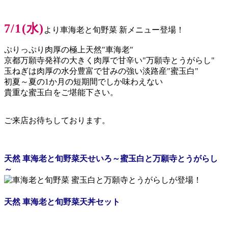
7/1(水)
より車海老と旬野菜 新メニュー登場！
ぷりっぷり肉厚の極上天然"車海老"
京都万願寺発祥の大きく肉厚で甘辛い"万願寺とうがらし"
玉ねぎは肉厚の水分豊富で甘みの強い淡路産"蜜玉白"
初夏～夏の1か月の短期間でしか味わえない
貴重な蜜玉白をご堪能下さい。
ご来店お待ちしております。
天然 車海老と旬野菜天せいろ
～蜜玉白と万願寺とうがらし
～
天然 車海老と旬野菜天丼セット