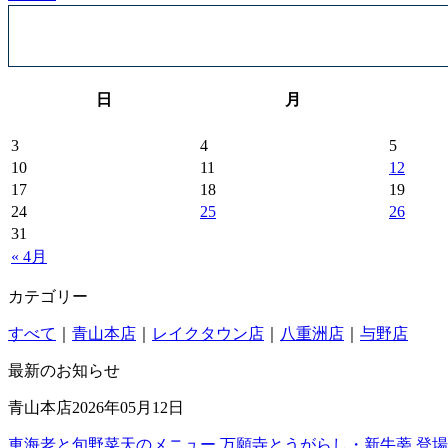
日
月
3
4
5
10
11
12
17
18
19
24
25
26
31
« 4月
カテゴリー
すべて
｜
青山本店
｜
レイクタウン店
｜
八重洲店
｜
与野店
最新のお知らせ
青山本店
2026年05月12日
車海老と旬野菜天のメニュー 万願寺とうがらし・新牛蒡 登場