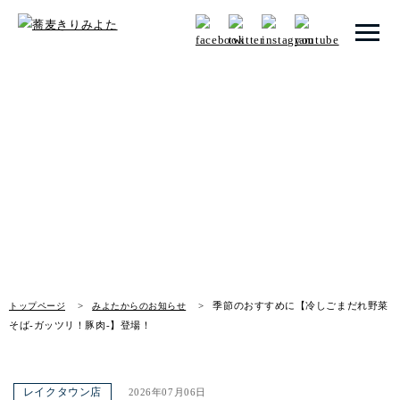
トップページ
みよたからのお知らせ
みよたとは
News
みよたのこだわり
畑だより
メニュー
季節のおすすめに【冷しごまだれ野菜
トップページ
みよたからのお知らせ
店舗一覧
そば-ガッツリ！豚肉-】登場！
お知らせ
レイクタウン店
2026年07月06日