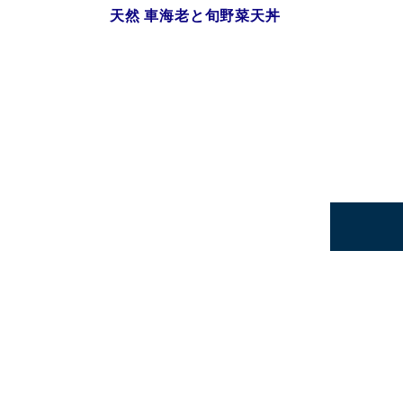
天然 車海老と旬野菜天丼