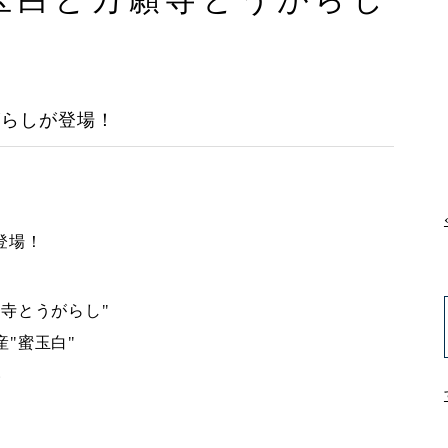
がらしが登場！
登場！
寺とうがらし"
"蜜玉白"
い