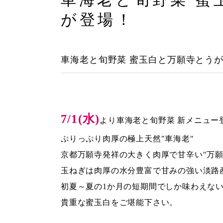
が登場！
車海老と旬野菜 蜜玉白と万願寺とう
7/1(水)
より車海老と旬野菜 新メニュー
ぷりっぷり肉厚の極上天然"車海老"
京都万願寺発祥の大きく肉厚で甘辛い"万願
玉ねぎは肉厚の水分豊富で甘みの強い淡路産
初夏～夏の1か月の短期間でしか味わえな
貴重な蜜玉白をご堪能下さい。