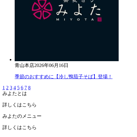
青山本店
2026年06月16日
季節のおすすめに【冷し鴨茄子そば】登場！
1
2
3
4
5
6
7
8
みよたとは
詳しくはこちら
みよたのメニュー
詳しくはこちら