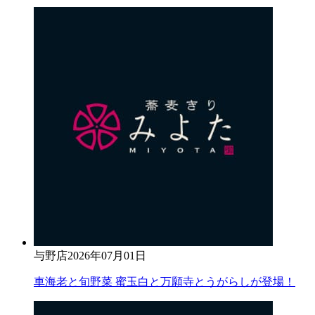
与野店
2026年07月01日
車海老と旬野菜 蜜玉白と万願寺とうがらしが登場！