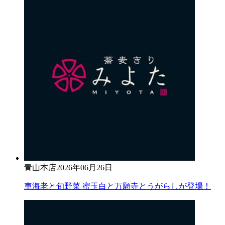
青山本店
2026年06月26日
車海老と旬野菜 蜜玉白と万願寺とうがらしが登場！