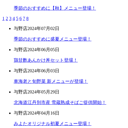
季節のおすすめに【秋】メニュー登場！
1
2
3
4
5
6
7
8
与野店
2024年07月02日
季節のおすすめに盛夏メニュー登場！
与野店
2024年06月05日
鶏甘酢あんかけ丼セット登場！
与野店
2024年06月03日
車海老と旬野菜 新メニューが登場！
与野店
2024年05月29日
北海道江丹別市産 雪蔵熟成そばご提供開始！
与野店
2024年04月16日
みよたオリジナル初夏メニュー登場！