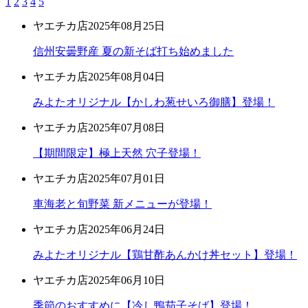
1
2
3
4
5
ヤエチカ店
2025年08月25日
信州安曇野産 夏の新そば打ち始めました
ヤエチカ店
2025年08月04日
みよたオリジナル【かしわ葱せいろ御膳】登場！
ヤエチカ店
2025年07月08日
【期間限定】極上天然 穴子登場！
ヤエチカ店
2025年07月01日
車海老と旬野菜 新メニューが登場！
ヤエチカ店
2025年06月24日
みよたオリジナル【鶏甘酢あんかけ丼セット】登場！
ヤエチカ店
2025年06月10日
季節のおすすめに【冷し鴨茄子そば】登場！