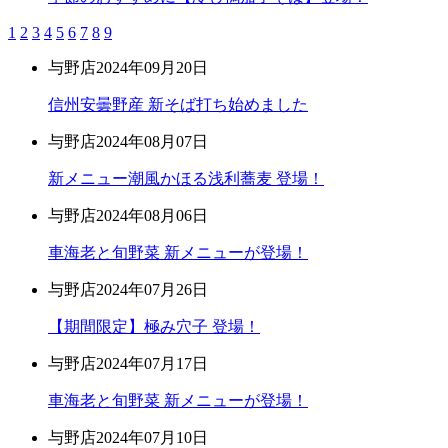
1
2
3
4
5
6
7
8
9
与野店
2024年09月20日
信州安曇野産 新そば打ち始めました
与野店
2024年08月07日
新メニュー潮風かほる浅利蕎麦 登場！
与野店
2024年08月06日
車海老と旬野菜 新メニューが登場！
与野店
2024年07月26日
【期間限定】極み穴子 登場！
与野店
2024年07月17日
車海老と旬野菜 新メニューが登場！
与野店
2024年07月10日