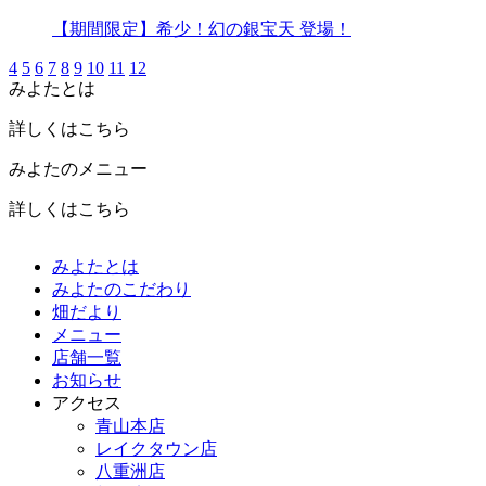
【期間限定】希少！幻の銀宝天 登場！
4
5
6
7
8
9
10
11
12
みよたとは
詳しくはこちら
みよたのメニュー
詳しくはこちら
みよたとは
みよたのこだわり
畑だより
メニュー
店舗一覧
お知らせ
アクセス
青山本店
レイクタウン店
八重洲店