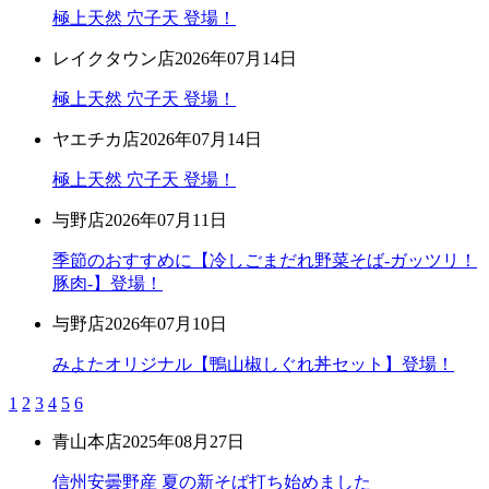
極上天然 穴子天 登場！
レイクタウン店
2026年07月14日
極上天然 穴子天 登場！
ヤエチカ店
2026年07月14日
極上天然 穴子天 登場！
与野店
2026年07月11日
季節のおすすめに【冷しごまだれ野菜そば-ガッツリ！
豚肉-】登場！
与野店
2026年07月10日
みよたオリジナル【鴨山椒しぐれ丼セット】登場！
1
2
3
4
5
6
青山本店
2025年08月27日
信州安曇野産 夏の新そば打ち始めました