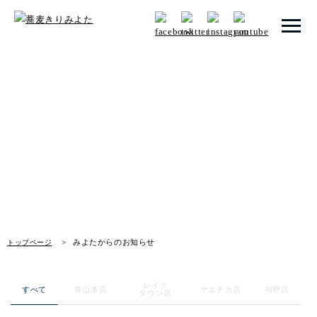
トップページ
みよたからのお知らせ
みよたとは
News
みよたのこだわり
畑だより
メニュー
みよたからのお知らせ
トップページ
店舗一覧
レイク
お知らせ
すべて
青山本店
ヤエチカ店
与野店
タウン店