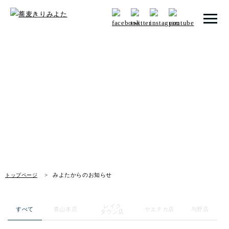
トップページ
みよたからのお知らせ
みよたとは
News
みよたのこだわり
畑だより
メニュー
みよたからのお知らせ
トップページ
店舗一覧
レイク
お知らせ
すべて
青山本店
ヤエチカ店
与野店
タウン店