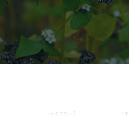
店
レイク
タウン店
ヤエ