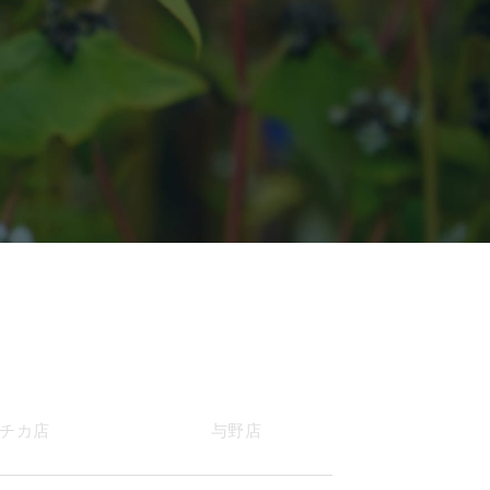
チカ店
与野店