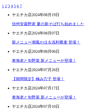
1
2
3
4
5
6
7
ヤエチカ店
2024年08月19日
信州安曇野産 夏の新そば打ち始めました
ヤエチカ店
2024年08月07日
新メニュー潮風かほる浅利蕎麦 登場！
ヤエチカ店
2024年08月06日
車海老と旬野菜 新メニューが登場！
ヤエチカ店
2024年07月26日
【期間限定】極み穴子 登場！
ヤエチカ店
2024年07月17日
車海老と旬野菜 新メニューが登場！
ヤエチカ店
2024年07月10日