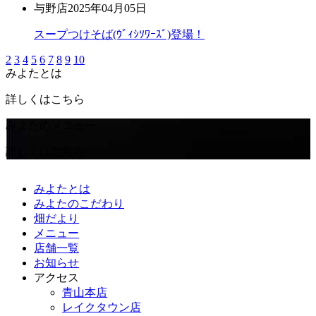
与野店
2025年04月05日
スープつけそば(ｳﾞｨｼｿﾜｰｽﾞ)登場！
2
3
4
5
6
7
8
9
10
みよたとは
詳しくはこちら
みよたのメニュー
詳しくはこちら
みよたとは
みよたのこだわり
畑だより
メニュー
店舗一覧
お知らせ
アクセス
青山本店
レイクタウン店