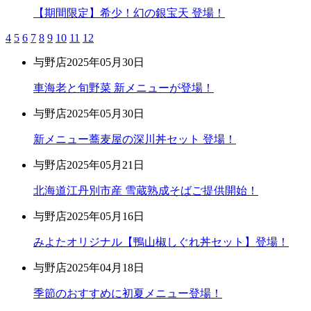
【期間限定】希少！幻の銀宝天 登場！
4
5
6
7
8
9
10
11
12
与野店
2025年05月30日
車海老と旬野菜 新メニューが登場！
与野店
2025年05月30日
新メニュー蕎麦屋の深川丼セット 登場！
与野店
2025年05月21日
北海道江丹別市産 雪蔵熟成そばご提供開始！
与野店
2025年05月16日
みよたオリジナル【鴨山椒しぐれ丼セット】登場！
与野店
2025年04月18日
季節のおすすめに初夏メニュー登場！