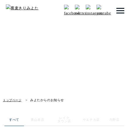
トップページ
みよたからのお知らせ
みよたとは
News
みよたのこだわり
畑だより
メニュー
みよたからのお知らせ
トップページ
店舗一覧
レイク
お知らせ
すべて
青山本店
ヤエチカ店
与野店
タウン店