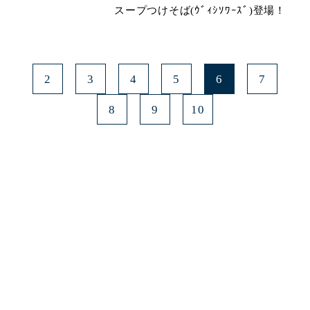
スープつけそば(ｳﾞｨｼｿﾜｰｽﾞ)登場！
2
3
4
5
6
7
8
9
10