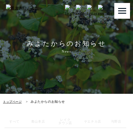
トップページ
みよたからのお知らせ
みよたとは
News
みよたのこだわり
畑だより
メニュー
みよたからのお知らせ
トップページ
店舗一覧
レイク
お知らせ
すべて
青山本店
ヤエチカ店
与野店
タウン店