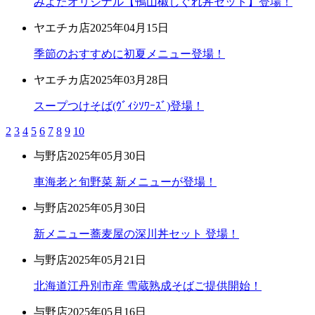
みよたオリジナル【鴨山椒しぐれ丼セット】登場！
ヤエチカ店
2025年04月15日
季節のおすすめに初夏メニュー登場！
ヤエチカ店
2025年03月28日
スープつけそば(ｳﾞｨｼｿﾜｰｽﾞ)登場！
2
3
4
5
6
7
8
9
10
与野店
2025年05月30日
車海老と旬野菜 新メニューが登場！
与野店
2025年05月30日
新メニュー蕎麦屋の深川丼セット 登場！
与野店
2025年05月21日
北海道江丹別市産 雪蔵熟成そばご提供開始！
与野店
2025年05月16日