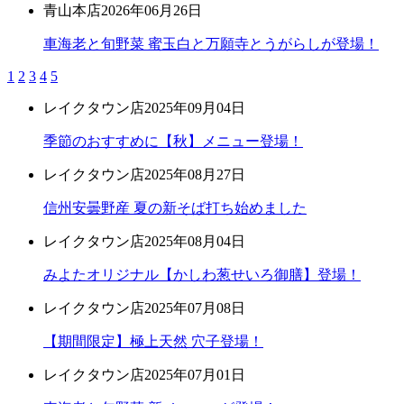
青山本店
2026年06月26日
車海老と旬野菜 蜜玉白と万願寺とうがらしが登場！
1
2
3
4
5
レイクタウン店
2025年09月04日
季節のおすすめに【秋】メニュー登場！
レイクタウン店
2025年08月27日
信州安曇野産 夏の新そば打ち始めました
レイクタウン店
2025年08月04日
みよたオリジナル【かしわ葱せいろ御膳】登場！
レイクタウン店
2025年07月08日
【期間限定】極上天然 穴子登場！
レイクタウン店
2025年07月01日