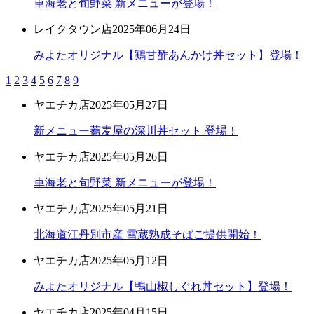
車海老と旬野菜 新メニューが登場！
レイクタウン店
2025年06月24日
みよたオリジナル【鶏甘酢あんかけ丼セット】登場！
1
2
3
4
5
6
7
8
9
ヤエチカ店
2025年05月27日
新メニュー蕎麦屋の深川丼セット 登場！
ヤエチカ店
2025年05月26日
車海老と旬野菜 新メニューが登場！
ヤエチカ店
2025年05月21日
北海道江丹別市産 雪蔵熟成そばご提供開始！
ヤエチカ店
2025年05月12日
みよたオリジナル【鴨山椒しぐれ丼セット】登場！
ヤエチカ店
2025年04月15日