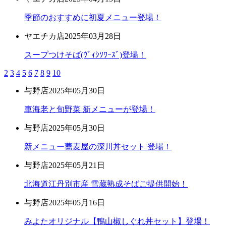
季節のおすすめに初夏メニュー登場！
ヤエチカ店
2025年03月28日
スープつけそば(ｳﾞｨｼｿﾜｰｽﾞ)登場！
2
3
4
5
6
7
8
9
10
与野店
2025年05月30日
車海老と旬野菜 新メニューが登場！
与野店
2025年05月30日
新メニュー蕎麦屋の深川丼セット 登場！
与野店
2025年05月21日
北海道江丹別市産 雪蔵熟成そばご提供開始！
与野店
2025年05月16日
みよたオリジナル【鴨山椒しぐれ丼セット】登場！