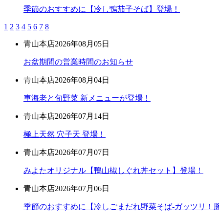
季節のおすすめに【冷し鴨茄子そば】登場！
1
2
3
4
5
6
7
8
青山本店
2026年08月05日
お盆期間の営業時間のお知らせ
青山本店
2026年08月04日
車海老と旬野菜 新メニューが登場！
青山本店
2026年07月14日
極上天然 穴子天 登場！
青山本店
2026年07月07日
みよたオリジナル【鴨山椒しぐれ丼セット】登場！
青山本店
2026年07月06日
季節のおすすめに【冷しごまだれ野菜そば-ガッツリ！豚