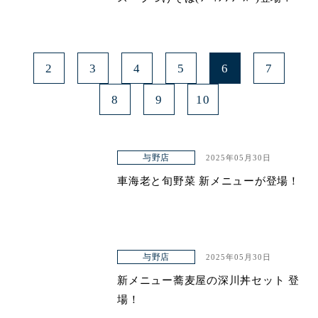
2
3
4
5
6
7
8
9
10
与野店
2025年05月30日
車海老と旬野菜 新メニューが登場！
与野店
2025年05月30日
新メニュー蕎麦屋の深川丼セット 登
場！