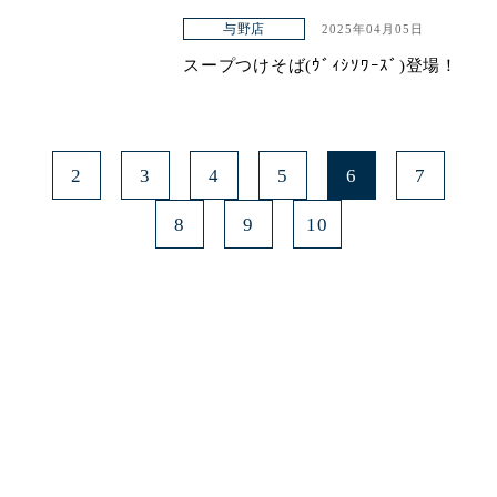
与野店
2025年04月05日
スープつけそば(ｳﾞｨｼｿﾜｰｽﾞ)登場！
2
3
4
5
6
7
8
9
10