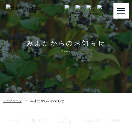
トップページ
みよたからのお知らせ
みよたとは
News
みよたのこだわり
畑だより
メニュー
みよたからのお知らせ
トップページ
店舗一覧
レイク
お知らせ
すべて
青山本店
ヤエチカ店
与野店
タウン店