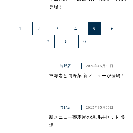
登場！
1
2
3
4
5
6
7
8
9
与野店
2025年05月30日
車海老と旬野菜 新メニューが登場！
与野店
2025年05月30日
新メニュー蕎麦屋の深川丼セット 登
場！