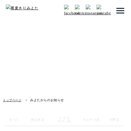
トップページ
みよたからのお知らせ
みよたとは
News
みよたのこだわり
畑だより
メニュー
みよたからのお知らせ
トップページ
メニュー 一覧
青山本店
レイク
すべて
青山本店
ヤエチカ店
与野店
タウン店
レイクタウン店