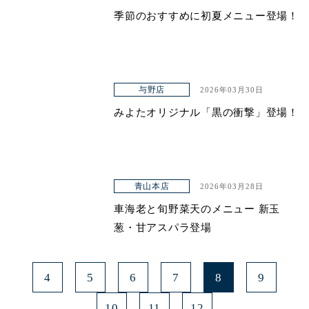
季節のおすすめに初夏メニュー登場！
青山本店
レイクタウン店
ヤエチカ店
与野店
2026年03月30日
与野店
みよたオリジナル「黒の衝撃」登場！
青山本店
2026年03月28日
車海老と旬野菜天のメニュー 新玉
葱・甘アスパラ登場
4
5
6
7
8
9
10
11
12