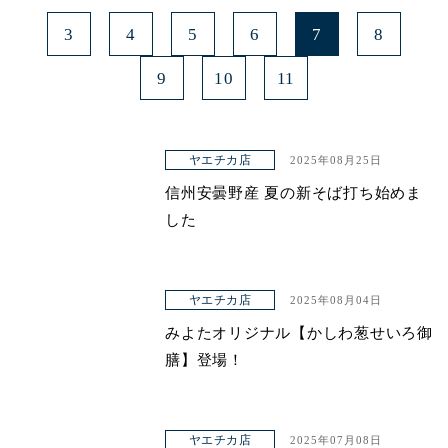
3
4
5
6
7
8
9
10
11
ヤエチカ店
2025年08月25日
信州安曇野産 夏の新そば打ち始めま
した
ヤエチカ店
2025年08月04日
みよたオリジナル【かしわ葱せいろ御
膳】登場！
ヤエチカ店
2025年07月08日