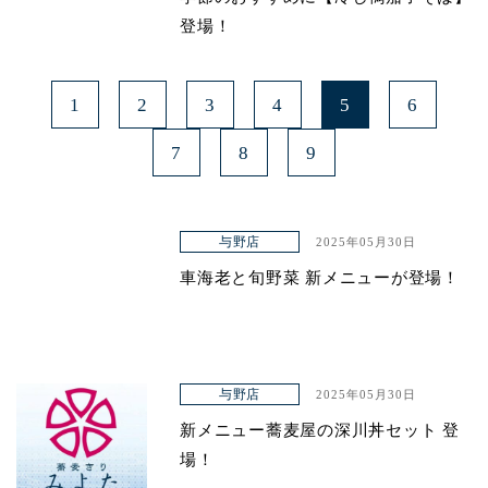
登場！
1
2
3
4
5
6
7
8
9
与野店
2025年05月30日
車海老と旬野菜 新メニューが登場！
与野店
2025年05月30日
新メニュー蕎麦屋の深川丼セット 登
場！