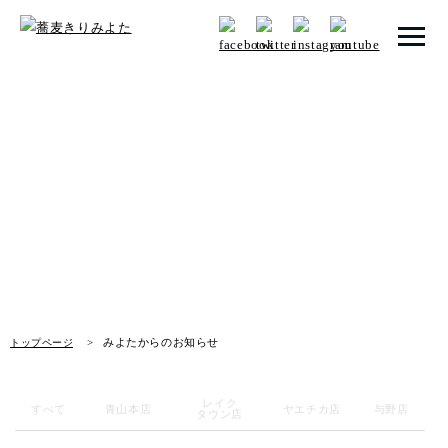
トップページ
みよたからのお知らせ
みよたとは
News
みよたのこだわり
畑だより
メニュー
みよたからのお知らせ
トップページ
店舗一覧
レイク
お知らせ
すべて
青山本店
ヤエチカ店
与野店
タウン店