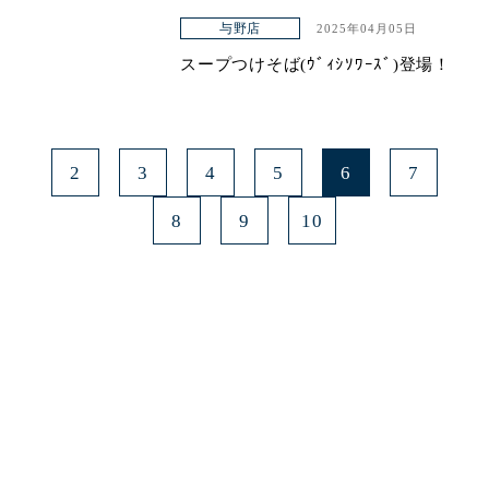
与野店
2025年04月05日
スープつけそば(ｳﾞｨｼｿﾜｰｽﾞ)登場！
2
3
4
5
6
7
8
9
10