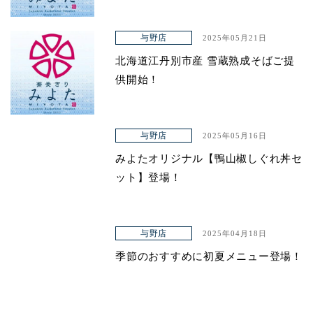
与野店
2025年05月21日
北海道江丹別市産 雪蔵熟成そばご提
供開始！
与野店
2025年05月16日
みよたオリジナル【鴨山椒しぐれ丼セ
ット】登場！
与野店
2025年04月18日
季節のおすすめに初夏メニュー登場！