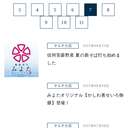
3
4
5
6
7
8
9
10
11
ヤエチカ店
2025年08月25日
信州安曇野産 夏の新そば打ち始めま
した
ヤエチカ店
2025年08月04日
みよたオリジナル【かしわ葱せいろ御
膳】登場！
ヤエチカ店
2025年07月08日