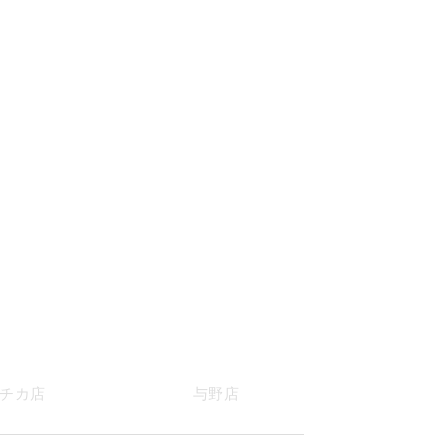
チカ店
与野店