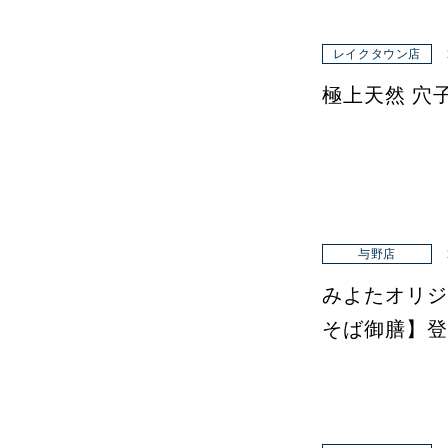
レイクタウン店
極上天然 穴
与野店
みよたオリジ
そば御膳】登