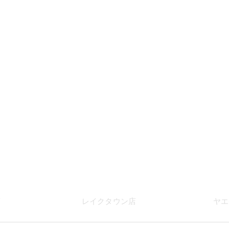
店
レイク
タウン店
ヤエ