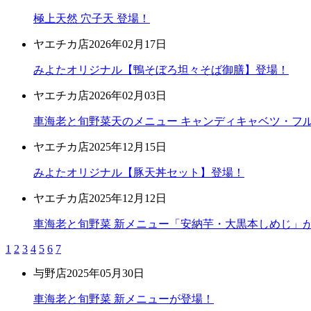
極上天然 穴子天 登場！
ヤエチカ店
2026年02月17日
みよたオリジナル【鴨そぼろ坦々そば御膳】登場！
ヤエチカ店
2026年02月03日
車海老と旬野菜天のメニュー キャンディキャベツ・フ
ヤエチカ店
2025年12月15日
みよたオリジナル【豚天丼セット】登場！
ヤエチカ店
2025年12月12日
車海老と旬野菜 新メニュー「安納芋・大黒本しめじ」
1
2
3
4
5
6
7
与野店
2025年05月30日
車海老と旬野菜 新メニューが登場！