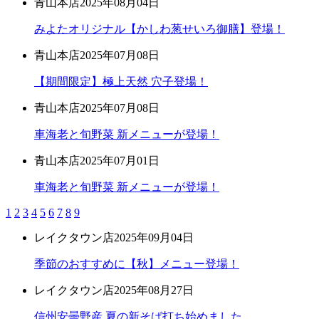
青山本店
2025年08月04日
みよたオリジナル【かしわ葱せいろ御膳】登場！
青山本店
2025年07月08日
【期間限定】極上天然 穴子登場！
青山本店
2025年07月08日
車海老と旬野菜 新メニューが登場！
青山本店
2025年07月01日
車海老と旬野菜 新メニューが登場！
1
2
3
4
5
6
7
8
9
レイクタウン店
2025年09月04日
季節のおすすめに【秋】メニュー登場！
レイクタウン店
2025年08月27日
信州安曇野産 夏の新そば打ち始めました