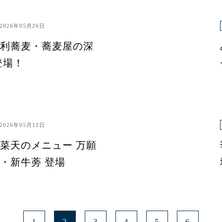
2026年05月26日
利蕎麦・蕎麦屋の深
登場！
2026年05月12日
菜天のメニュー 万願
・新牛蒡 登場
1
2
3
4
5
6