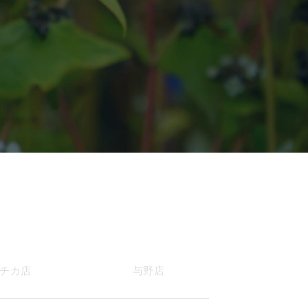
チカ店
与野店