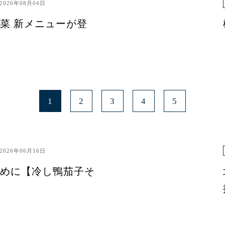
2026年08月04日
菜 新メニューが登
1
2
3
4
5
2026年06月16日
めに【冷し鴨茄子そ