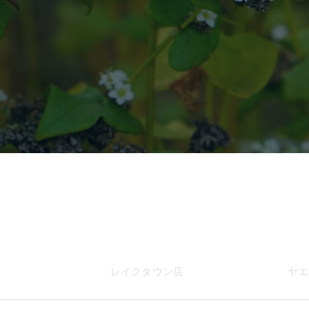
店
レイク
タウン店
ヤエ