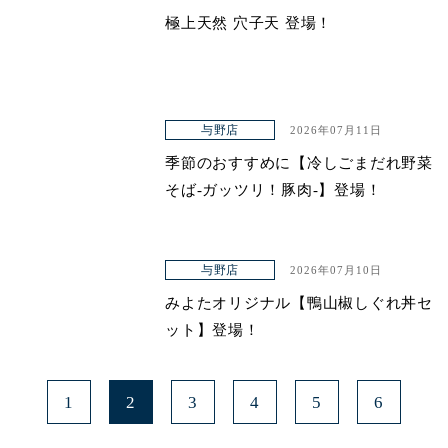
極上天然 穴子天 登場！
青山本店
レイクタウン店
ヤエチカ店
与野店
2026年07月11日
与野店
季節のおすすめに【冷しごまだれ野菜
そば-ガッツリ！豚肉-】登場！
与野店
2026年07月10日
みよたオリジナル【鴨山椒しぐれ丼セ
ット】登場！
1
2
3
4
5
6