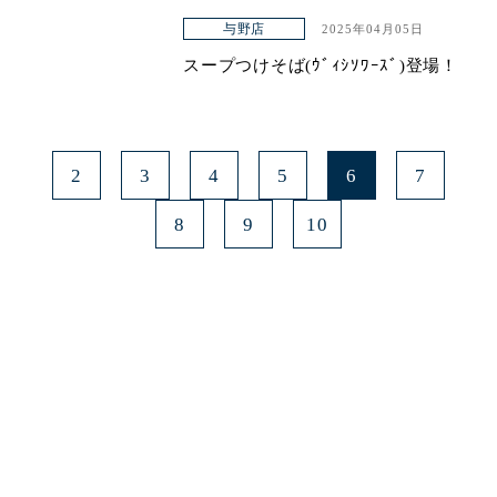
与野店
2025年04月05日
スープつけそば(ｳﾞｨｼｿﾜｰｽﾞ)登場！
2
3
4
5
6
7
8
9
10