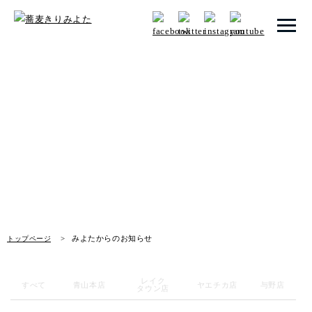
トップページ
みよたからのお知らせ
みよたとは
News
みよたのこだわり
畑だより
メニュー
みよたからのお知らせ
トップページ
メニュー 一覧
青山本店
レイク
すべて
青山本店
ヤエチカ店
与野店
タウン店
レイクタウン店