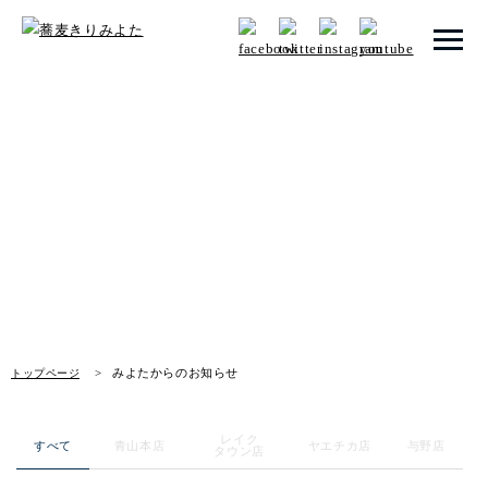
トップページ
みよたからのお知らせ
みよたとは
News
みよたのこだわり
畑だより
メニュー
みよたからのお知らせ
トップページ
店舗一覧
レイク
お知らせ
すべて
青山本店
ヤエチカ店
与野店
タウン店