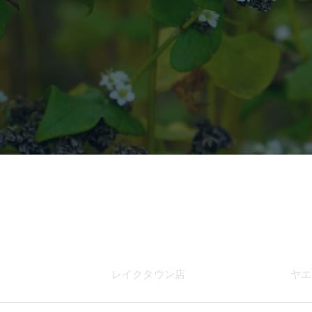
店
レイク
タウン店
ヤエ