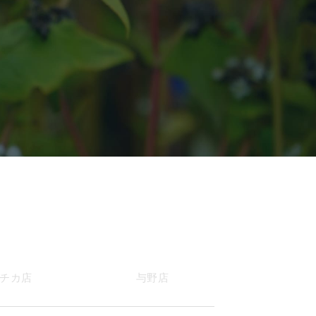
チカ店
与野店