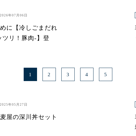
2026年07月06日
めに【冷しごまだれ
ッツリ！豚肉-】登
1
2
3
4
5
2025年05月27日
麦屋の深川丼セット