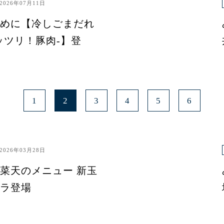
2026年07月11日
めに【冷しごまだれ
ッツリ！豚肉-】登
1
2
3
4
5
6
2026年03月28日
菜天のメニュー 新玉
ラ登場