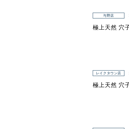
与野店
極上天然 穴
レイクタウン店
極上天然 穴