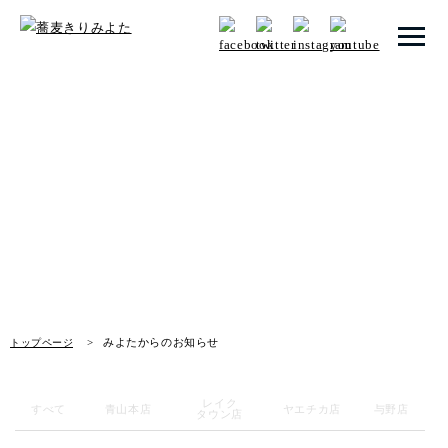
トップページ
みよたからのお知らせ
みよたとは
News
みよたのこだわり
畑だより
メニュー
みよたからのお知らせ
トップページ
店舗一覧
レイク
お知らせ
すべて
青山本店
ヤエチカ店
与野店
タウン店