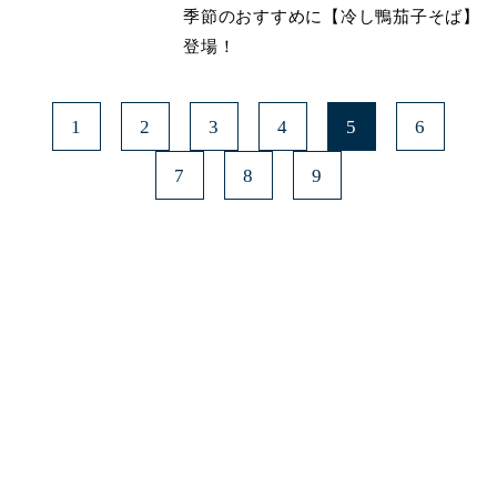
季節のおすすめに【冷し鴨茄子そば】
登場！
1
2
3
4
5
6
7
8
9