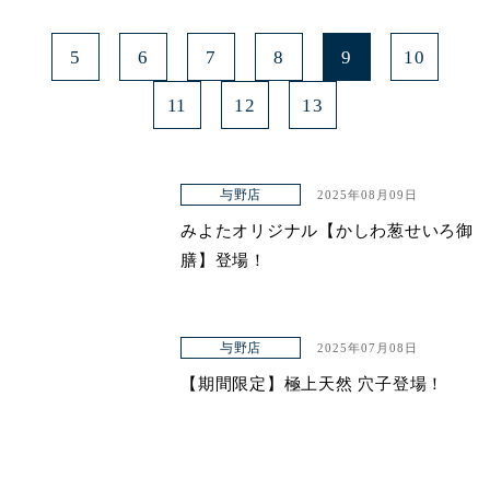
5
6
7
8
9
10
11
12
13
与野店
2025年08月09日
みよたオリジナル【かしわ葱せいろ御
膳】登場！
与野店
2025年07月08日
【期間限定】極上天然 穴子登場！