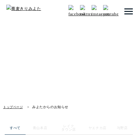
トップページ
みよたからのお知らせ
みよたとは
News
みよたのこだわり
畑だより
メニュー
みよたからのお知らせ
トップページ
店舗一覧
レイク
お知らせ
すべて
青山本店
ヤエチカ店
与野店
タウン店