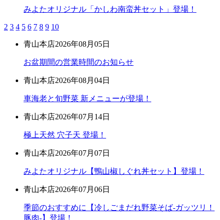
みよたオリジナル「かしわ南蛮丼セット」登場！
2
3
4
5
6
7
8
9
10
青山本店
2026年08月05日
お盆期間の営業時間のお知らせ
青山本店
2026年08月04日
車海老と旬野菜 新メニューが登場！
青山本店
2026年07月14日
極上天然 穴子天 登場！
青山本店
2026年07月07日
みよたオリジナル【鴨山椒しぐれ丼セット】登場！
青山本店
2026年07月06日
季節のおすすめに【冷しごまだれ野菜そば-ガッツリ！
豚肉-】登場！