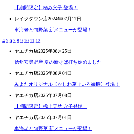
【期間限定】極み穴子 登場！
レイクタウン店
2024年07月17日
車海老と旬野菜 新メニューが登場！
4
5
6
7
8
9
10
11
12
ヤエチカ店
2025年08月25日
信州安曇野産 夏の新そば打ち始めました
ヤエチカ店
2025年08月04日
みよたオリジナル【かしわ葱せいろ御膳】登場！
ヤエチカ店
2025年07月08日
【期間限定】極上天然 穴子登場！
ヤエチカ店
2025年07月01日
車海老と旬野菜 新メニューが登場！