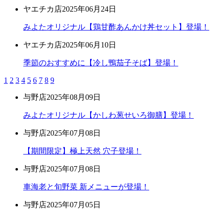
ヤエチカ店
2025年06月24日
みよたオリジナル【鶏甘酢あんかけ丼セット】登場！
ヤエチカ店
2025年06月10日
季節のおすすめに【冷し鴨茄子そば】登場！
1
2
3
4
5
6
7
8
9
与野店
2025年08月09日
みよたオリジナル【かしわ葱せいろ御膳】登場！
与野店
2025年07月08日
【期間限定】極上天然 穴子登場！
与野店
2025年07月08日
車海老と旬野菜 新メニューが登場！
与野店
2025年07月05日