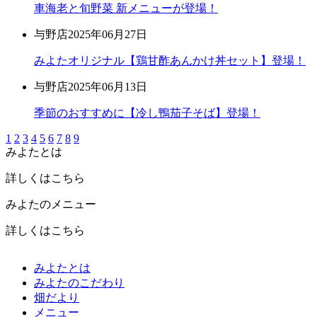
車海老と旬野菜 新メニューが登場！
与野店
2025年06月27日
みよたオリジナル【鶏甘酢あんかけ丼セット】登場！
与野店
2025年06月13日
季節のおすすめに【冷し鴨茄子そば】登場！
1
2
3
4
5
6
7
8
9
みよたとは
詳しくはこちら
みよたのメニュー
詳しくはこちら
みよたとは
みよたのこだわり
畑だより
メニュー