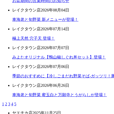
お盆期間の営業時間のお知らせ
レイクタウン店
2026年08月04日
車海老と旬野菜 新メニューが登場！
レイクタウン店
2026年07月14日
極上天然 穴子天 登場！
レイクタウン店
2026年07月07日
みよたオリジナル【鴨山椒しぐれ丼セット】登場！
レイクタウン店
2026年07月06日
季節のおすすめに【冷しごまだれ野菜そば-ガッツリ！豚
レイクタウン店
2026年06月26日
車海老と旬野菜 蜜玉白と万願寺とうがらしが登場！
1
2
3
4
5
ヤエチカ店
2025年11月25日