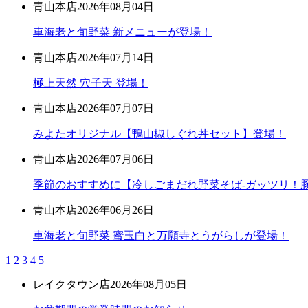
青山本店
2026年08月04日
車海老と旬野菜 新メニューが登場！
青山本店
2026年07月14日
極上天然 穴子天 登場！
青山本店
2026年07月07日
みよたオリジナル【鴨山椒しぐれ丼セット】登場！
青山本店
2026年07月06日
季節のおすすめに【冷しごまだれ野菜そば-ガッツリ！豚
青山本店
2026年06月26日
車海老と旬野菜 蜜玉白と万願寺とうがらしが登場！
1
2
3
4
5
レイクタウン店
2026年08月05日