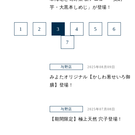
芋・大黒本しめじ」が登場！
1
2
3
4
5
6
7
与野店
2025年08月09日
みよたオリジナル【かしわ葱せいろ御
膳】登場！
与野店
2025年07月08日
【期間限定】極上天然 穴子登場！