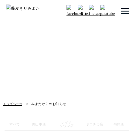
トップページ
みよたからのお知らせ
みよたとは
News
みよたのこだわり
畑だより
メニュー
みよたからのお知らせ
トップページ
店舗一覧
レイク
お知らせ
すべて
青山本店
ヤエチカ店
与野店
タウン店