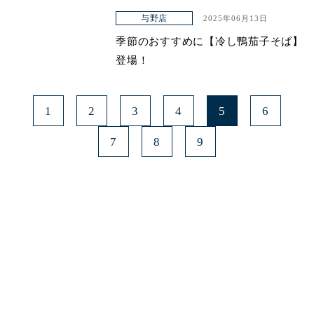
与野店
2025年06月13日
季節のおすすめに【冷し鴨茄子そば】
登場！
1
2
3
4
5
6
7
8
9