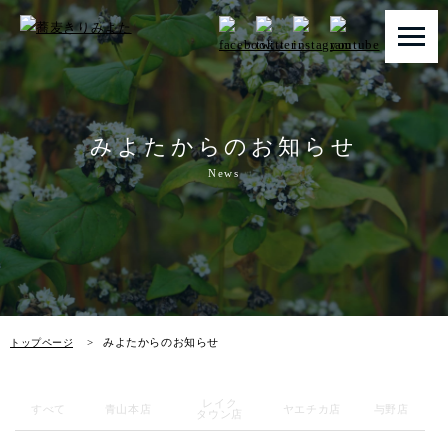
トップページ
みよたからのお知らせ
みよたとは
News
みよたのこだわり
畑だより
メニュー
みよたからのお知らせ
トップページ
店舗一覧
レイク
お知らせ
すべて
青山本店
ヤエチカ店
与野店
タウン店