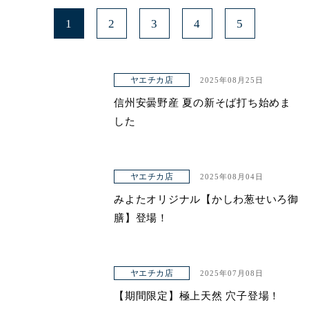
1
2
3
4
5
ヤエチカ店
2025年08月25日
信州安曇野産 夏の新そば打ち始めま
した
ヤエチカ店
2025年08月04日
みよたオリジナル【かしわ葱せいろ御
膳】登場！
ヤエチカ店
2025年07月08日
【期間限定】極上天然 穴子登場！