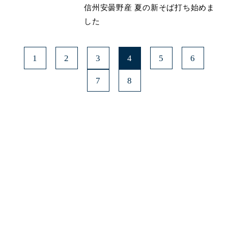
信州安曇野産 夏の新そば打ち始めま
した
1
2
3
4
5
6
7
8