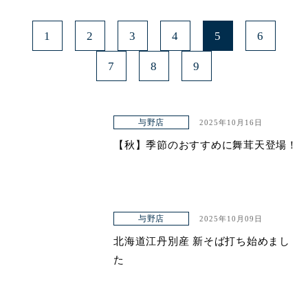
1
2
3
4
5
6
7
8
9
与野店
2025年10月16日
【秋】季節のおすすめに舞茸天登場！
与野店
2025年10月09日
北海道江丹別産 新そば打ち始めまし
た