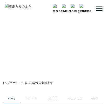
トップページ
みよたからのお知らせ
みよたとは
News
みよたのこだわり
畑だより
メニュー
みよたからのお知らせ
トップページ
店舗一覧
レイク
お知らせ
すべて
青山本店
ヤエチカ店
与野店
タウン店