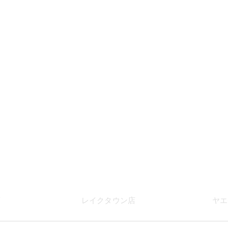
店
レイク
タウン店
ヤエ