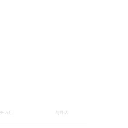
チカ店
与野店